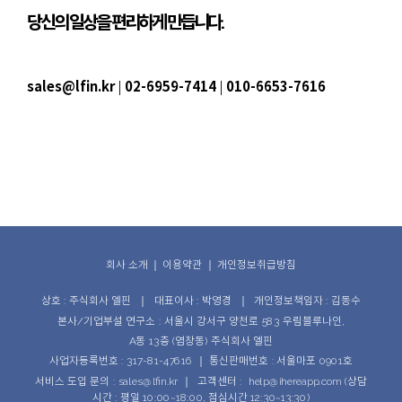
당신의 일상을 편리하게 만듭니다.
sales@lfin.kr
02-6959-7414
010-6653-7616
|
|
회사 소개
｜
이용약관
｜
개인정보취급방침
상호 : 주식회사 엘핀
대표이사 : 박영경
개인정보책임자 : 김동수
｜
｜
본사/기업부설 연구소 : 서울시 강서구 양천로 583 우림블루나인,
A동 13층 (염창동) 주식회사 엘핀
사업자등록번호 : 317-81-47616
통신판매번호 : 서울마포 0901호
｜
서비스 도입 문의 : sales@lfin.kr
고객센터 : help@ihereapp.com (상담
｜
시간 : 평일 10:00~18:00, 점심시간 12:30~13:30)