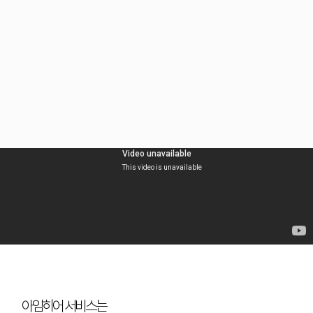
아임히어 소개서 바로보기
아임히어 사용가이드 관리자 ver. ➡️
아임히어 서비스는