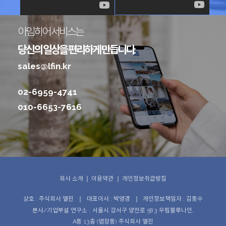
아임히어 서비스는
당신의 일상을 편리하게 만듭니다.
sales@lfin.kr
02-6959-4741
010-6653-7616
회사 소개
｜
이용약관
｜
개인정보취급방침
상호 : 주식회사 엘핀
대표이사 : 박영경
개인정보책임자 : 김동수
｜
｜
본사/기업부설 연구소 : 서울시 강서구 양천로 583 우림블루나인,
A동 13층 (염창동) 주식회사 엘핀